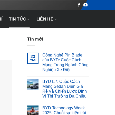
Í
TIN TỨC
LIÊN HỆ
Tin mới
Công Nghệ Pin Blade
23
của BYD: Cuộc Cách
Th5
Mạng Trong Ngành Công
Nghiệp Xe Điện
BYD E7: Cuộc Cách
Mạng Sedan Điện Giá
Rẻ Và Chiến Lược Định
Vị Thị Trường Đa Chiều
BYD Technology Week
2025: Chuỗi sự kiện trải