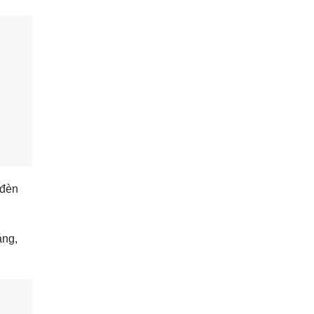
 đèn
áng,