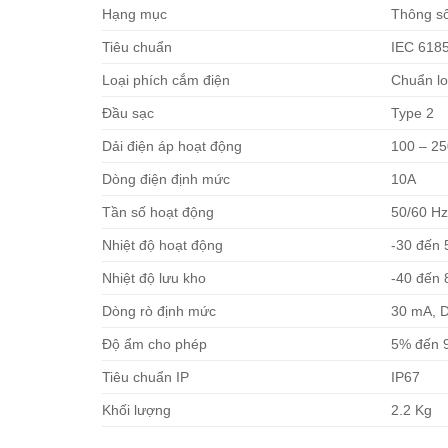
Hạng mục
Thông s
Tiêu chuẩn
IEC 6185
Loại phích cắm điện
Chuẩn lo
Đầu sạc
Type 2
Dải điện áp hoạt động
100 – 2
Dòng điện định mức
10A
Tần số hoạt động
50/60 H
Nhiệt độ hoạt động
-30 đến 
Nhiệt độ lưu kho
-40 đến 
Dòng rò định mức
30 mA, 
Độ ẩm cho phép
5% đến 
Tiêu chuẩn IP
IP67
Khối lượng
2.2 Kg