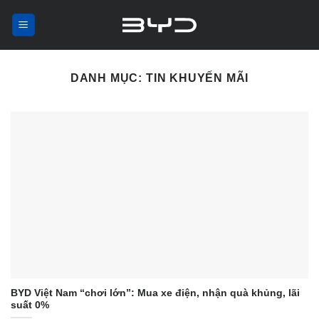
Skip
to
content
DANH MỤC:
TIN KHUYẾN MÃI
BYD Việt Nam “chơi lớn”: Mua xe điện, nhận quà khủng, lãi
suất 0%