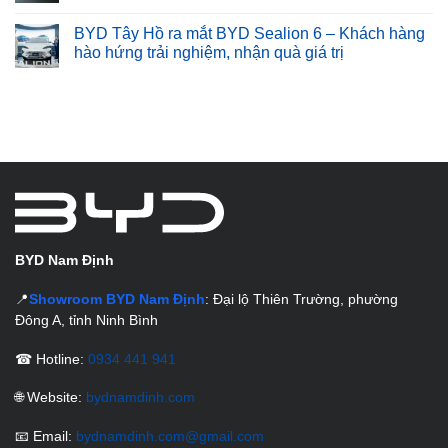
BYD Tây Hồ ra mắt BYD Sealion 6 – Khách hàng
hào hứng trải nghiệm, nhận quà giá trị
BYD Nam Định
📍
Showroom BYD Nam Định
: Đại lộ Thiên Trường, phường
Đông A, tỉnh Ninh Bình
☎ Hotline:
0934 441 941
🌐 Website:
bydnamdinh.com
📧 Email:
bydnamdinh.com@gmail.com