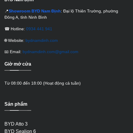
📍
Showroom BYD Nam Định
: Đại lộ Thiên Trường, phường
Đông A, tỉnh Ninh Bình
☎ Hotline:
0934 441 941
🌐 Website:
bydnamdinh.com
📧 Email:
bydnamdinh.com@gmail.com
Giờ mở cửa
Từ 08:00 đến 18:00 (Hoạt động cả tuần)
Sản phẩm
BYD Atto 3
BYD Sealion 6