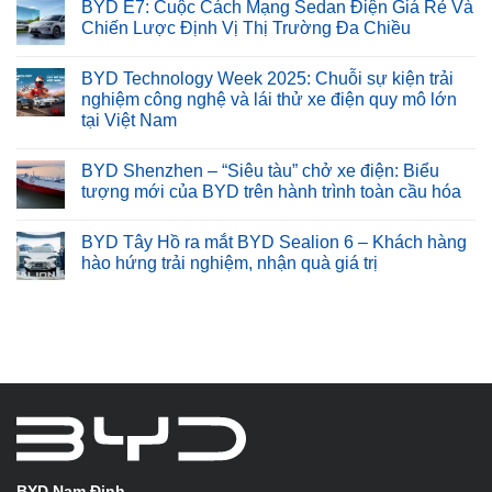
BYD E7: Cuộc Cách Mạng Sedan Điện Giá Rẻ Và
Chiến Lược Định Vị Thị Trường Đa Chiều
BYD Technology Week 2025: Chuỗi sự kiện trải
nghiệm công nghệ và lái thử xe điện quy mô lớn
tại Việt Nam
BYD Shenzhen – “Siêu tàu” chở xe điện: Biểu
tượng mới của BYD trên hành trình toàn cầu hóa
BYD Tây Hồ ra mắt BYD Sealion 6 – Khách hàng
hào hứng trải nghiệm, nhận quà giá trị
BYD Nam Định