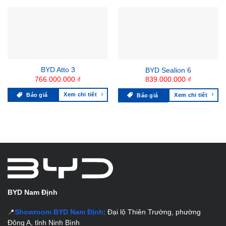
BYD Atto 3
BYD Sealion 6
766.000.000
₫
839.000.000
₫
Xem chi tiết
Xem chi tiết
Báo giá
Báo giá
BYD Nam Định
📍
Showroom BYD Nam Định
: Đại lộ Thiên Trường, phường
Đông A, tỉnh Ninh Bình